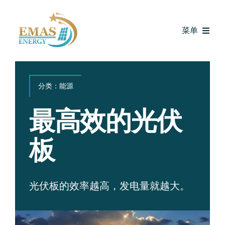
跳
转
菜单
到
内
容
首页
分类：
能源
EMAS解决方案
最高效的光伏
已完成项目
板
融资
光伏板的效率越高，发电量就越大。
媒体