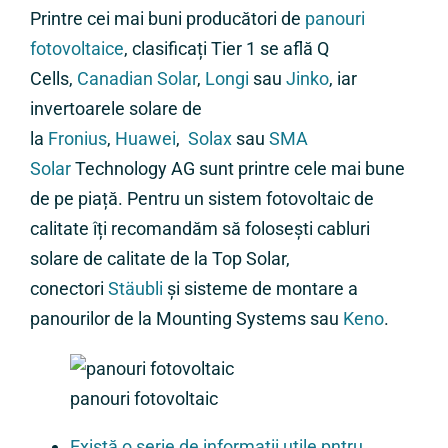
Printre cei mai buni producători de
panouri
fotovoltaice
, clasificați Tier 1 se află Q
Cells,
Canadian Solar
,
Longi
sau
Jinko
, iar
invertoarele solare de
la
Fronius
,
Huawei
,
Solax
sau
SMA
Solar
Technology AG sunt printre cele mai bune
de pe piață. Pentru un sistem fotovoltaic de
calitate îți recomandăm să folosești cabluri
solare de calitate de la Top Solar,
conectori
Stäubli
și sisteme de montare a
panourilor de la Mounting Systems sau
Keno
.
panouri fotovoltaic
Există o serie de informații utile pntru