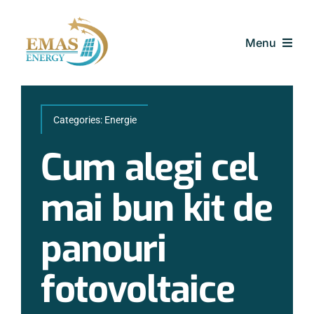
Skip
to
Menu
content
Acasa
Categories:
Energie
Soluțiile EMAS
Cum alegi cel
Proiecte Realizate
mai bun kit de
Finanțări
panouri
fotovoltaice
Media