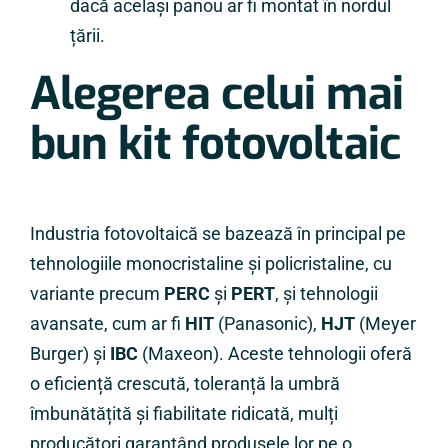
dacă același panou ar fi montat în nordul
țării.
Alegerea celui mai
bun kit fotovoltaic
Industria fotovoltaică se bazează în principal pe
tehnologiile monocristaline și policristaline, cu
variante precum
PERC
și
PERT
, și tehnologii
avansate, cum ar fi
HIT
(Panasonic),
HJT
(Meyer
Burger) și
IBC
(Maxeon). Aceste tehnologii oferă
o eficiență crescută, toleranță la umbră
îmbunătățită și fiabilitate ridicată, mulți
producători garantând produsele lor pe o